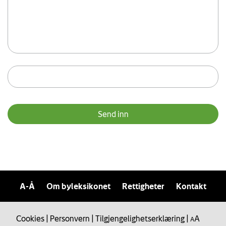
A-Å
Om byleksikonet
Rettigheter
Kontakt
Cookies
|
Personvern
|
Tilgjengelighetserklæring
|
A
A