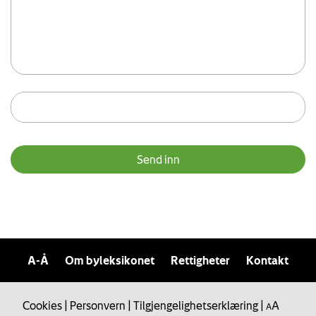
A-Å
Om byleksikonet
Rettigheter
Kontakt
Cookies
|
Personvern
|
Tilgjengelighetserklæring
|
A
A