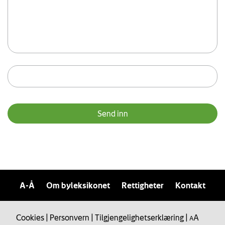
A-Å
Om byleksikonet
Rettigheter
Kontakt
Cookies
|
Personvern
|
Tilgjengelighetserklæring
|
A
A