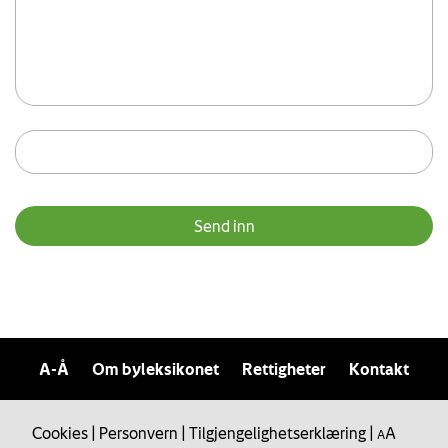
A-Å
Om byleksikonet
Rettigheter
Kontakt
Cookies
|
Personvern
|
Tilgjengelighetserklæring
|
A
A