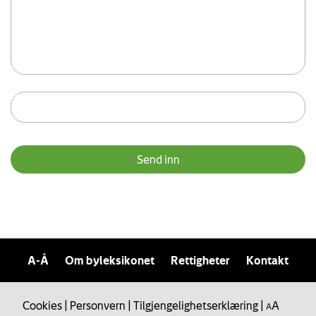
A-Å
Om byleksikonet
Rettigheter
Kontakt
Cookies
|
Personvern
|
Tilgjengelighetserklæring
|
A
A