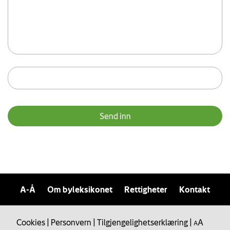
A-Å
Om byleksikonet
Rettigheter
Kontakt
Cookies
|
Personvern
|
Tilgjengelighetserklæring
|
A
A