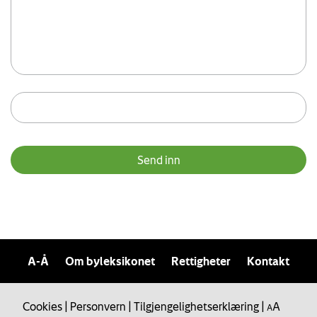
A-Å
Om byleksikonet
Rettigheter
Kontakt
Cookies
|
Personvern
|
Tilgjengelighetserklæring
|
A
A