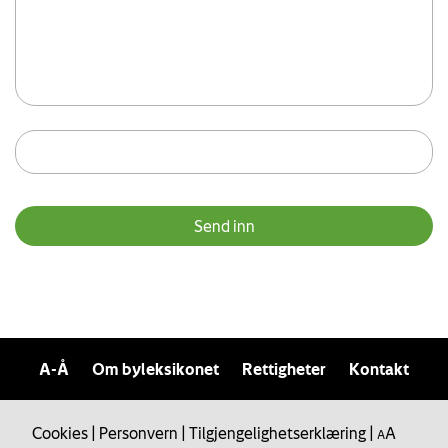
A-Å
Om byleksikonet
Rettigheter
Kontakt
Cookies
|
Personvern
|
Tilgjengelighetserklæring
|
A
A