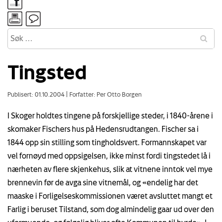
Tingsted
Publisert: 01.10.2004
|
Forfatter: Per Otto Borgen
I Skoger holdtes tingene på forskjellige steder, i 1840-årene i
skomaker Fischers hus på Hedensrudtangen. Fischer sa i
1844 opp sin stilling som tingholdsvert. Formannskapet var
vel fornøyd med oppsigelsen, ikke minst fordi tingstedet lå i
nærheten av flere skjenkehus, slik at vitnene inntok vel mye
brennevin før de avga sine vitnemål, og «endelig har det
maaske i Forligelseskommissionen været avsluttet mangt et
Farlig i beruset Tilstand, som dog almindelig gaar ud over den