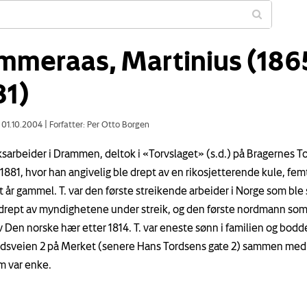
mmeraas, Martinius (186
81)
: 01.10.2004
|
Forfatter: Per Otto Borgen
sarbeider i Drammen, deltok i «Torvslaget» (s.d.) på Bragernes T
i 1881, hvor han angivelig ble drept av en rikosjetterende kule, fe
t år gammel. T. var den første streikende arbeider i Norge som ble
drept av myndighetene under streik, og den første nordmann som
v Den norske hær etter 1814. T. var eneste sønn i familien og bodde
dsveien 2 på Merket (senere Hans Tordsens gate 2) sammen med 
m var enke.