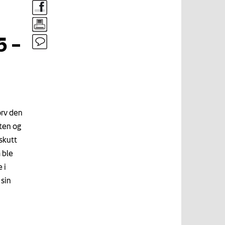
5 –
orv den
mten og
 skutt
 ble
 i
sin