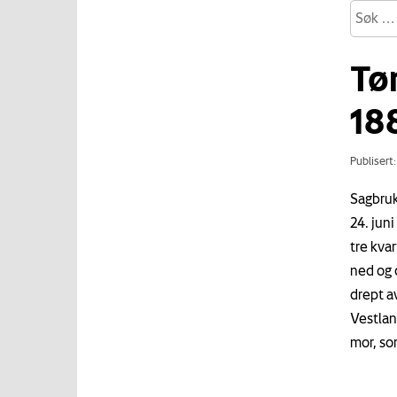
Tø
18
Publisert
Sagbruk
24. jun
tre kvar
ned og 
drept a
Vestlan
mor, so