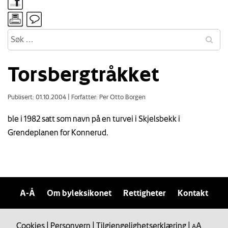
Torsbergtråkket
Publisert: 01.10.2004
|
Forfatter: Per Otto Borgen
ble i 1982 satt som navn på en turvei i Skjelsbekk i
Grendeplanen for Konnerud.
A-Å
Om byleksikonet
Rettigheter
Kontakt
Cookies
|
Personvern
|
Tilgjengelighetserklæring
|
A
A