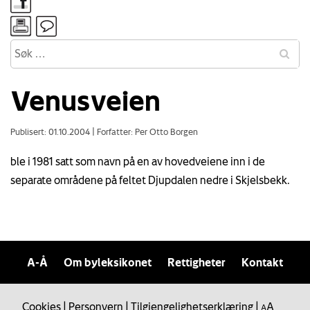
Venusveien
Publisert: 01.10.2004
|
Forfatter: Per Otto Borgen
ble i 1981 satt som navn på en av hovedveiene inn i de
separate områdene på feltet Djupdalen nedre i Skjelsbekk.
A-Å
Om byleksikonet
Rettigheter
Kontakt
Cookies
|
Personvern
|
Tilgjengelighetserklæring
|
A
A