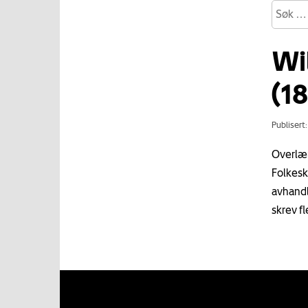
Wi
(1
Publisert
Overlær
Folkesk
avhandl
skrev fl