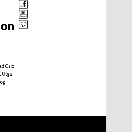
son
ved Oslo
. Utga
 og