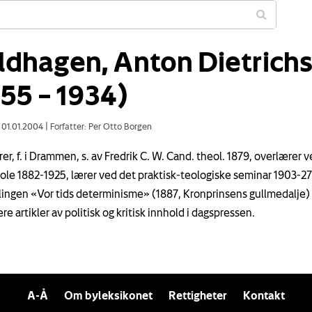
ldhagen, Anton Dietrich
855 – 1934)
: 01.01.2004
|
Forfatter: Per Otto Borgen
er, f. i Drammen, s. av Fredrik C. W. Cand. theol. 1879, overlærer 
ole 1882-1925, lærer ved det praktisk-teologiske seminar 1903-27
ingen «Vor tids determinisme» (1887, Kronprinsens gullmedalje)
ere artikler av politisk og kritisk innhold i dagspressen.
A-Å
Om byleksikonet
Rettigheter
Kontakt