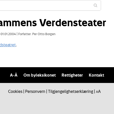
ammens Verdensteater
: 01.01.2004
|
Forfatter: Per Otto Borgen
dsteatret
.
A-Å
Om byleksikonet
Rettigheter
Kontakt
Cookies
|
Personvern
|
Tilgjengelighetserklæring
|
A
A