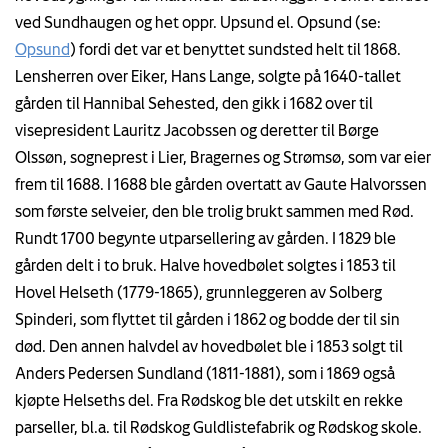
ved Sundhaugen og het oppr. Upsund el. Opsund (se:
Opsund
) fordi det var et benyttet sundsted helt til 1868.
Lensherren over Eiker, Hans Lange, solgte på 1640-tallet
gården til Hannibal Sehested, den gikk i 1682 over til
visepresident Lauritz Jacobssen og deretter til Børge
Olssøn, sogneprest i Lier, Bragernes og Strømsø, som var eier
frem til 1688. I 1688 ble gården overtatt av Gaute Halvorssen
som første selveier, den ble trolig brukt sammen med Rød.
Rundt 1700 begynte utparsellering av gården. I 1829 ble
gården delt i to bruk. Halve hovedbølet solgtes i 1853 til
Hovel Helseth (1779-1865), grunnleggeren av Solberg
Spinderi, som flyttet til gården i 1862 og bodde der til sin
død. Den annen halvdel av hovedbølet ble i 1853 solgt til
Anders Pedersen Sundland (1811-1881), som i 1869 også
kjøpte Helseths del. Fra Rødskog ble det utskilt en rekke
parseller, bl.a. til Rødskog Guldlistefabrik og Rødskog skole.