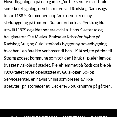
Hovedbygningen på den gamle gård ble senere tatt i bruk
som skolebygning, den brant ned ved Rødskog Dampsags
brann i 1889. Kommunen oppførte deretter en ny
skolebygning på tomten. Det annet bruk av Rødskog ble
utskilt i 1829 og eides senere av bl.a. Hans Kiøsterud og
haugianeren Ole Mjelva. Brukseier Kristofer Myhre på
Rødskog Brug og Guldlistefabrik bygget ny hovedbygning
hvor han i en årrekke var bosatt til han i 1914 solgte gården til
Strømsgodset kommune som tok den i bruk til pleiehjem og
bygget ny skole på stedet. Pleiehjemmet på Rødskog ble på
1990-tallet revet og erstattet av Gulskogen Bo- og
Servicesenter, en navngivning som preges av ikke
ubetydelig historieløshet. Det er 146 bruksnumre på gården.