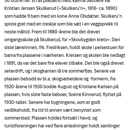
50 storfe her. En av plassens mest kjente beboere var
Kristian Jensen Skulkerud («Skulkeru’n», 1816- ca. 1890)
som hadde 9 barn med sin kone Anne Olsdatter. Skulkeru’n
spiste grøt med en treskje som ble satt i en veggsprekk til
neste måltid. Frem til 1880-årene ble det drevet
omgangsskole på Skulkerud, for «Skovbygden krets». Den
siste lærerinnen, frk. Fredriksen, holdt skole i peisestuen for
barna fra plassene i nærheten. Kretsen og skolen ble nedlagt
i 1891, da var det bare fire elever tilbake. Det ble også drevet
seterdrift, og i skogkanten lå tre sommerfjøs. Senere var
plassen bebodd av bl.a. skogsarbeidere og -formenn, fra
1920-årene til 1930 bodde August og Kristiane Karlsen på
plassen, hvis siste faste beboer, Sverre Kinnerud, flyttet på
1930-tallet. Senere har bygningene, som er godt
vedlikeholdt, fra tid til annen vært benyttet som
sommersted. Plassen holdes fortsatt i hevd, og
turistforeningen har ved flere anledninger holdt samlinger