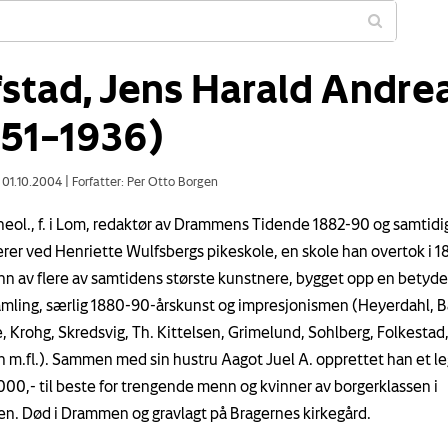
fstad, Jens Harald Andre
851–1936)
: 01.10.2004
|
Forfatter: Per Otto Borgen
heol., f. i Lom, redaktør av Drammens Tidende 1882-90 og samtidig
ærer ved Henriette Wulfsbergs pikeskole, en skole han overtok i 1
n av flere av samtidens største kunstnere, bygget opp en betyde
mling, særlig 1880-90-årskunst og impresjonismen (Heyerdahl, B
 Krohg, Skredsvig, Th. Kittelsen, Grimelund, Sohlberg, Folkestad
n m.fl.). Sammen med sin hustru Aagot Juel A. opprettet han et le
.000,- til beste for trengende menn og kvinner av borgerklassen i
. Død i Drammen og gravlagt på Bragernes kirkegård.