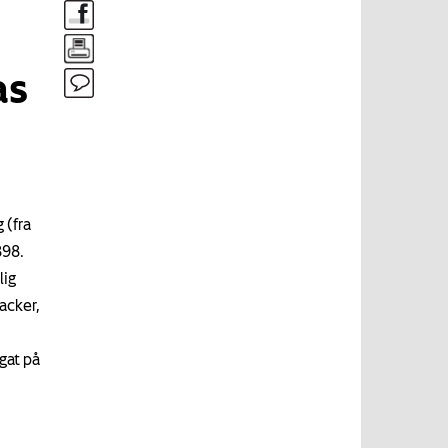
as
 (fra
898.
lig
acker,
,
gat på