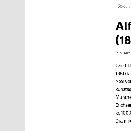
Al
(1
Publisert
Cand. t
1881) l
Nær ven
kunstsa
Munthe,
Erichse
kr. 100
Drammen