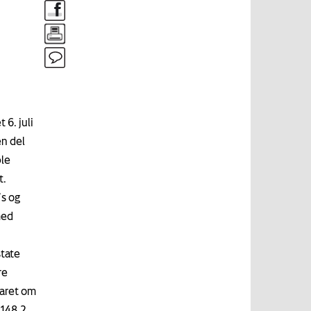
 6. juli
en del
ble
t.
’s og
med
state
re
varet om
 148,2