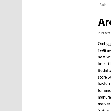
Ar
Publisert
Ombygge
1998 av
av ABBs
brukt t
Bedrift
store S
basis i
forhand
manufac
merker 
å utrus