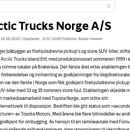
ctic Trucks Norge A/S
: 20.08.2020
|
Oppdatert : 21.07.2020
|
Forfatter: Reidar Heieren
r/påbygger av firehjulsdrevne pickup’s og store SUV-biler, stiftet
 Arctic Trucks Island Ehf, med produksjonsstart sommeren 1999 i 
 tomme lokaler på Brakerøya. Det første året etter etableringen 
il forberedelser og innhenting av godkjenninger fra Vegdirektorate
en var den første i Norge som fikk godkjent firehjulsdrevne pickup
UV-biler med 33 og 35 tommers store hjul. Etableringen skjedde 
 et markedssamarbeid med Toyota Norge, som stilte sitt
lernettverk til disposisjon. Bedriften ble gitt status som «second
turer» av Toyota Motors. Med årene ble flere bilmodeller av and
godkjent for ombygging. Av hensyn til en rammeavtale med Fors
te hjulgående militærkjøretøyer, steg omsetningen til rekordhøye