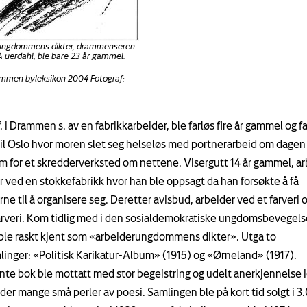
ungdommens dikter, drammenseren
 A uerdahl, ble bare 23 år gammel.
ammen byleksikon 2004 Fotograf:
f. i Drammen s. av en fabrikkarbeider, ble farløs fire år gammel og f
 til Oslo hvor moren slet seg helseløs med portnerarbeid om dagen
 for et skredderverksted om nettene. Visergutt 14 år gammel, ar
r ved en stokkefabrikk hvor han ble oppsagt da han forsøkte å få
ne til å organisere seg. Deretter avisbud, arbeider ved et farveri og
arveri. Kom tidlig med i den sosialdemokratiske ungdomsbevegels
 ble raskt kjent som «arbeiderungdommens dikter». Utga to
linger: «Politisk Karikatur-Album» (1915) og «Ørneland» (1917).
nte bok ble mottatt med stor begeistring og udelt anerkjennelse 
der mange små perler av poesi. Samlingen ble på kort tid solgt i 3