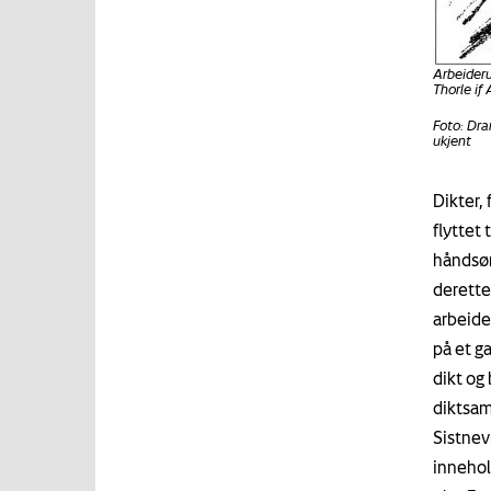
Arbeider
Thorle if
Foto: Dr
ukjent
Dikter, 
flyttet
håndsøm
derette
arbeider
på et g
dikt og
diktsam
Sistnev
innehol