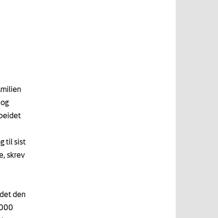
amilien
 og
beidet
 til sist
e, skrev
idet den
.000