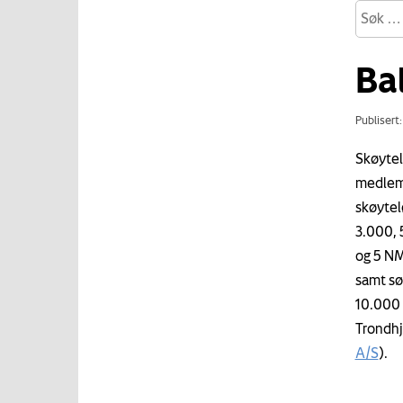
Ba
Publisert
Skøytel
medlem 
skøytel
3.000, 
og 5 NM
samt sø
10.000 
Trondhj
A/S
).