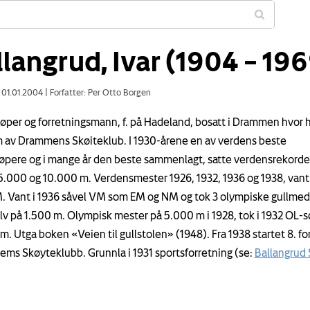
llangrud, Ivar (1904 – 196
: 01.01.2004
|
Forfatter: Per Otto Borgen
øper og forretningsmann, f. på Hadeland, bosatt i Drammen hvor 
av Drammens Skøiteklub. I 1930-årene en av verdens beste
øpere og i mange år den beste sammenlagt, satte verdensrekorde
5.000 og 10.000 m. Verdensmester 1926, 1932, 1936 og 1938, vant
. Vant i 1936 såvel VM som EM og NM og tok 3 olympiske gullmed
lv på 1.500 m. Olympisk mester på 5.000 m i 1928, tok i 1932 OL-s
m. Utga boken «Veien til gullstolen» (1948). Fra 1938 startet 8. fo
ems Skøyteklubb. Grunnla i 1931 sportsforretning (se:
Ballangrud 