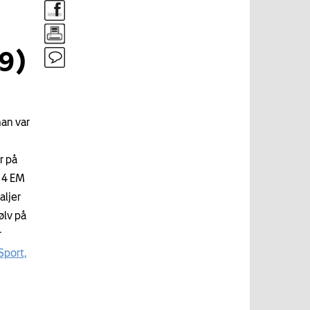
9)
han var
r på
 4 EM
aljer
ølv på
r
Sport,