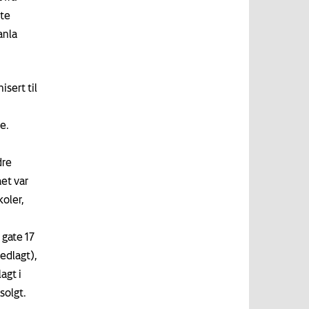
gte
anla
isert til
e.
dre
aet var
koler,
 gate 17
edlagt),
agt i
solgt.