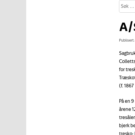
A/
Publisert
Sagbruk,
Colletts
for tre
Træskofa
(f. 1867
På en 9
årene 1
tresåler
bjerk be
tresko: 