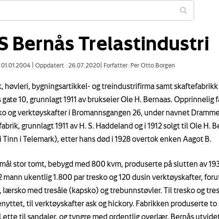
S Bernås Trelastindustri
: 01.01.2004
|
Oppdatert : 26.07.2020
|
Forfatter: Per Otto Borgen
 høvleri, bygningsartikkel- og treindustrifirma samt skaftefabrikk 
 gate 10, grunnlagt 1911 av brukseier Ole H. Bernaas. Opprinnelig f
sko og verktøyskafter i Bromannsgangen 26, under navnet Dramm
brik, grunnlagt 1911 av H. S. Haddeland og i 1912 solgt til Ole H. 
 i Tinn i Telemark), etter hans død i 1928 overtok enken Aagot B.
 mål stor tomt, bebygd med 800 kvm, produserte på slutten av 19
2 mann ukentlig 1.800 par tresko og 120 dusin verktøyskafter, for
, lærsko med tresåle (kapsko) og trebunnstøvler. Til tresko og tres
nyttet, til verktøyskafter ask og hickory. Fabrikken produserte to 
Lette til sandaler, og tyngre med ordentlig overlær. Bernås utvidet