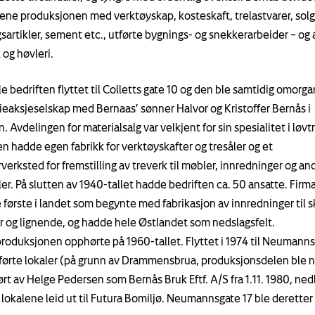
ene produksjonen med verktøyskap, kosteskaft, trelastvarer, sol
sartikler, sement etc., utførte bygnings- og snekkerarbeider – og 
 og høvleri.
le bedriften flyttet til Colletts gate 10 og den ble samtidig omorgan
lieaksjeselskap med Bernaas’ sønner Halvor og Kristoffer Bernås i
. Avdelingen for materialsalg var velkjent for sin spesialitet i løvtr
en hadde egen fabrikk for verktøyskafter og tresåler og et
verksted for fremstilling av treverk til møbler, innredninger og an
ler. På slutten av 1940-tallet hadde bedriften ca. 50 ansatte. Firm
e første i landet som begynte med fabrikasjon av innredninger til s
r og lignende, og hadde hele Østlandet som nedslagsfelt.
roduksjonen opphørte på 1960-tallet. Flyttet i 1974 til Neumanns
førte lokaler (på grunn av Drammensbrua, produksjonsdelen ble n
rt av Helge Pedersen som Bernås Bruk Eftf. A/S fra 1.11. 1980, nedl
 lokalene leid ut til Futura Bomiljø. Neumannsgate 17 ble deretter 