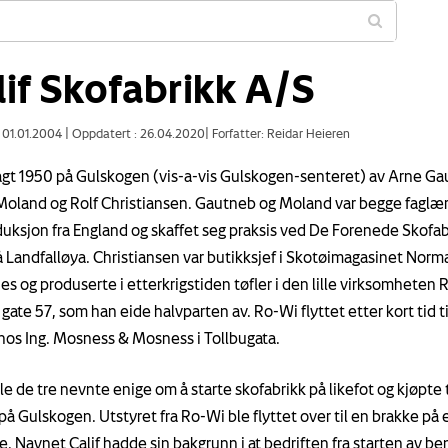
lif Skofabrikk A/S
: 01.01.2004
|
Oppdatert : 26.04.2020
|
Forfatter: Reidar Heieren
gt 1950 på Gulskogen (vis-a-vis Gulskogen-senteret) av Arne Ga
Moland og Rolf Christiansen. Gautneb og Moland var begge faglær
uksjon fra England og skaffet seg praksis ved De Forenede Skofab
på Landfalløya. Christiansen var butikksjef i Skotøimagasinet Norm
es og produserte i etterkrigstiden tøfler i den lille virksomheten 
ate 57, som han eide halvparten av. Ro-Wi flyttet etter kort tid ti
 hos Ing. Mosness & Mosness i Tollbugata.
le de tre nevnte enige om å starte skofabrikk på likefot og kjøpte 
på Gulskogen. Utstyret fra Ro-Wi ble flyttet over til en brakke på 
. Navnet Calif hadde sin bakgrunn i at bedriften fra starten av be