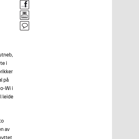
utneb,
te i
rikker
al på
Ro-Wi i
l leide
to
en av
nyttet