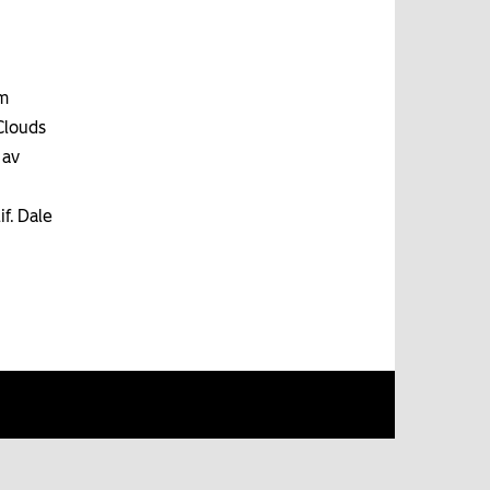
um
Clouds
 av
f. Dale