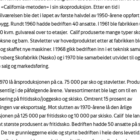
. «California-metoden» i sin skoproduksjon. Etter en tid i
ilværelsen ble det i løpet av første halvdel av 1950-årene oppført
bygg. Rundt 1960 hadde bedriften 40 ansatte. I 1961 ble fabrikken
 kvm. gulvareal over to etasjer. Calif produserte mange typer sko
ksne og barn. Støvletter var hovedproduktet etter at fabrikken bl
og skaffet nye maskiner. I 1968 gikk bedriften inn i et teknisk sam
sberg Skofabrikk (Nasko) og i 1970 ble samarbeidet utvidet til og
 salg og markedsføring.
970 lå årsproduksjonen på ca. 75 000 par sko og støvletter. Prod
sentlig i de påfølgende årene. Varesortimentet ble lagt om til en
isering på fritidssko/joggesko og skisko. Omtrent 15 prosent av
ngen var eksportsalg. Mot slutten av 1970-årene lå den årlige
jonen på 125 000 par fritidssko og 10 000 par skisko. Calif ble la
t største produsent av fritidssko. Bedriften hadde 50 ansatte på s
. De tre grunnleggerne eide og styrte bedriften i hele dens levetid