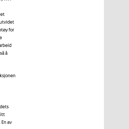
 et
 utvidet
tøy for
e
arbeid
så å
uksjonen
ndets
itt
. En av