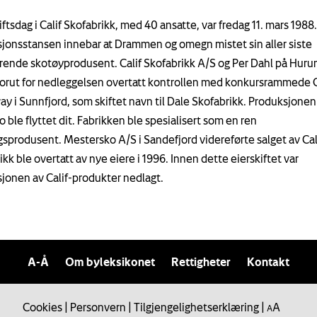
iftsdag i Calif Skofabrikk, med 40 ansatte, var fredag 11. mars 1988.
jonsstansen innebar at Drammen og omegn mistet sin aller siste
ende skotøyprodusent. Calif Skofabrikk A/S og Per Dahl på Hur
orut for nedleggelsen overtatt kontrollen med konkursrammede 
ay i Sunnfjord, som skiftet navn til Dale Skofabrikk. Produksjonen
o ble flyttet dit. Fabrikken ble spesialisert som en ren
sprodusent. Mestersko A/S i Sandefjord videreførte salget av Cali
kk ble overtatt av nye eiere i 1996. Innen dette eierskiftet var
jonen av Calif-produkter nedlagt.
A-Å
Om byleksikonet
Rettigheter
Kontakt
Cookies
|
Personvern
|
Tilgjengelighetserklæring
|
A
A