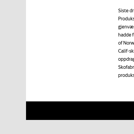
Siste dr
Produks
gjenvær
hadde f
of Norw
Calif-sk
oppdrag
Skofabri
produks