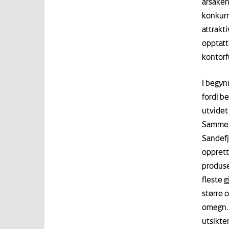
årsakene
konkurra
attrakt
opptatt
kontorf
I begyn
fordi be
utvidet
Samme å
Sandefj
opprett
produse
fleste 
større 
omegn. 
utsikten