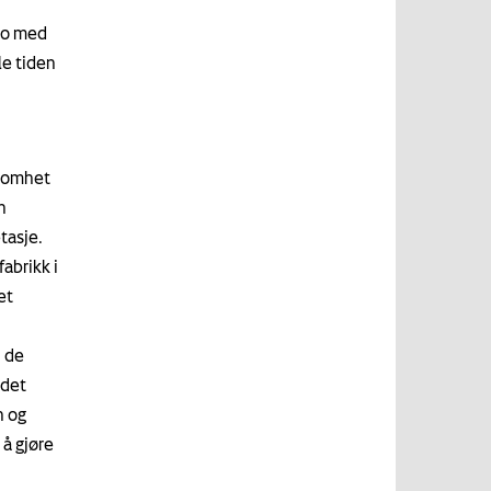
sko med
le tiden
ksomhet
n
tasje.
abrikk i
et
n de
 det
n og
 å gjøre