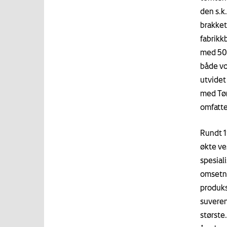
den s.k
brakket
fabrikk
med 500
både vo
utvidet 
med Tøn
omfatte
Rundt 1
økte ve
spesial
omsetni
produks
suveren
største