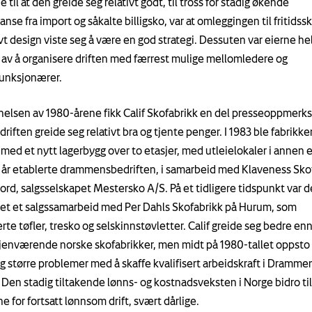
 til at den greide seg relativt godt, til tross for stadig økende
nse fra import og såkalte billigsko, var at omleggingen til fritids
ivt design viste seg å være en god strategi. Dessuten var eierne he
 av å organisere driften med færrest mulige mellomledere og
unksjonærer.
nelsen av 1980-årene fikk Calif Skofabrikk en del presseoppmer
driften greide seg relativt bra og tjente penger. I 1983 ble fabrikke
 med et nytt lagerbygg over to etasjer, med utleielokaler i annen e
r etablerte drammensbedriften, i samarbeid med Klaveness Skof
ord, salgsselskapet Mestersko A/S. På et tidligere tidspunkt var d
et et salgssamarbeid med Per Dahls Skofabrikk på Hurum, som
rte tøfler, tresko og selskinnstøvletter. Calif greide seg bedre en
gjenværende norske skofabrikker, men midt på 1980-tallet oppsto
og større problemer med å skaffe kvalifisert arbeidskraft i Dramme
Den stadig tiltakende lønns- og kostnadsveksten i Norge bidro til
e for fortsatt lønnsom drift, svært dårlige.