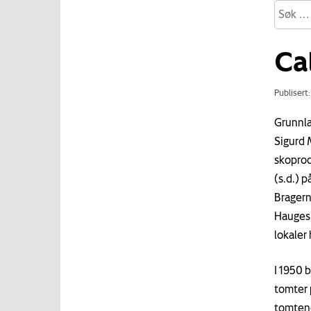
Ca
Publisert
Grunnla
Sigurd 
skoprod
(s.d.) 
Bragern
Hauges g
lokaler
I 1950 b
tomter 
tomtene