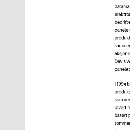
datamas
elektro
bedrift
paneler
produkt.
sammenl
aksjene
Davis v
panelet
I 1994 
produks
som ver
levert 
basert 
tommers