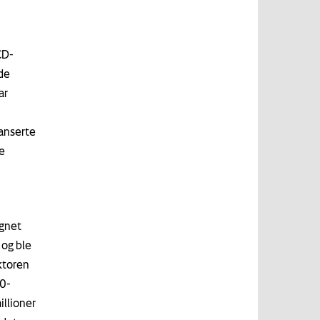
CD-
de
ar
lanserte
e
egnet
 og ble
ktoren
60-
llioner