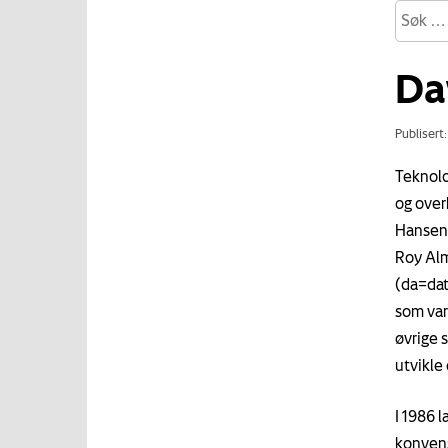
Da
Publisert
Teknolo
og over
Hansens
Roy Alm
(da=dat
som var
øvrige 
utvikle
I 1986 
konvens