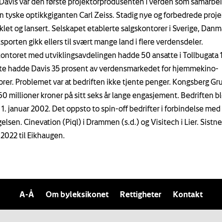
 Davis var den første projektorprodusenten i verden som samarbe
 tyske optikkgiganten Carl Zeiss. Stadig nye og forbedrede proje
iklet og lansert. Selskapet etablerte salgskontorer i Sverige, Danm
sporten gikk ellers til svært mange land i flere verdensdeler.
ntoret med utviklingsavdelingen hadde 50 ansatte i Tollbugata 1
ste hadde Davis 35 prosent av verdensmarkedet for hjemmekino-
orer. Problemet var at bedriften ikke tjente penger. Kongsberg G
50 millioner kroner på sitt seks år lange engasjement. Bedriften b
 1. januar 2002. Det oppsto to spin-off bedrifter i forbindelse med
elsen. Cinevation (Piql) i Drammen (s.d.) og Visitech i Lier. Sistn
i 2022 til Eikhaugen.
A-Å
Om byleksikonet
Rettigheter
Kontakt