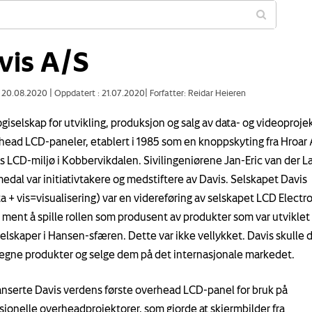
vis A/S
: 20.08.2020
|
Oppdatert : 21.07.2020
|
Forfatter: Reidar Heieren
giselskap for utvikling, produksjon og salg av data- og videoproje
head LCD-paneler, etablert i 1985 som en knoppskyting fra Hroar 
 LCD-miljø i Kobbervikdalen. Sivilingeniørene Jan-Eric van der L
edal var initiativtakere og medstiftere av Davis. Selskapet Davis
a + vis=visualisering) var en videreføring av selskapet LCD Electro
 ment å spille rollen som produsent av produkter som var utviklet
selskaper i Hansen-sfæren. Dette var ikke vellykket. Davis skulle 
 egne produkter og selge dem på det internasjonale markedet.
lanserte Davis verdens første overhead LCD-panel for bruk på
jonelle overheadprojektorer, som gjorde at skjermbilder fra