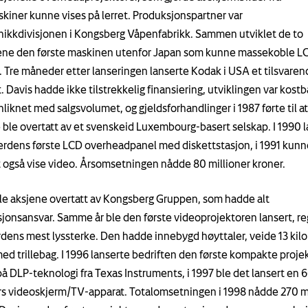
kiner kunne vises på lerret. Produksjonspartner var
nikkdivisjonen i Kongsberg Våpenfabrikk. Sammen utviklet de to
ene den første maskinen utenfor Japan som kunne massekoble L
. Tre måneder etter lanseringen lanserte Kodak i USA et tilsvaren
 Davis hadde ikke tilstrekkelig finansiering, utviklingen var kostb
iknet med salgsvolumet, og gjeldsforhandlinger i 1987 førte til at
 ble overtatt av et svenskeid Luxembourg-basert selskap. I 1990 
erdens første LCD overheadpanel med diskettstasjon, i 1991 kunn
 også vise video. Årsomsetningen nådde 80 millioner kroner.
ble aksjene overtatt av Kongsberg Gruppen, som hadde alt
jonsansvar. Samme år ble den første videoprojektoren lansert, r
dens mest lyssterke. Den hadde innebygd høyttaler, veide 13 kilo
med trillebag. I 1996 lanserte bedriften den første kompakte proje
på DLP-teknologi fra Texas Instruments, i 1997 ble det lansert en 
 videoskjerm/TV-apparat. Totalomsetningen i 1998 nådde 270 mi