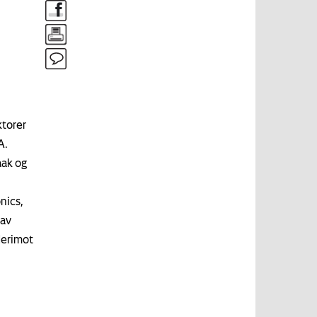
ktorer
A.
aak og
nics,
 av
derimot