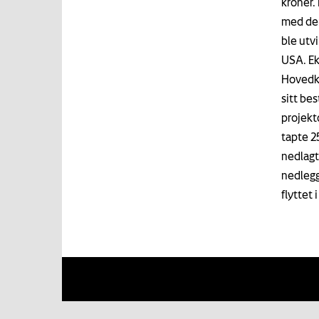
kroner.
med den
ble utv
USA. Ek
Hovedko
sitt be
projekt
tapte 2
nedlagt
nedlegg
flyttet 