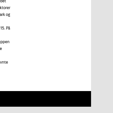
idet
ktorer
ark og
15. På
ruppen
le
evnte