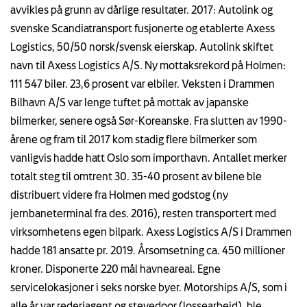
avvikles på grunn av dårlige resultater. 2017: Autolink og
svenske Scandiatransport fusjonerte og etablerte Axess
Logistics, 50/50 norsk/svensk eierskap. Autolink skiftet
navn til Axess Logistics A/S. Ny mottaksrekord på Holmen:
111 547 biler. 23,6 prosent var elbiler. Veksten i Drammen
Bilhavn A/S var lenge tuftet på mottak av japanske
bilmerker, senere også Sør-Koreanske. Fra slutten av 1990-
årene og fram til 2017 kom stadig flere bilmerker som
vanligvis hadde hatt Oslo som importhavn. Antallet merker
totalt steg til omtrent 30. 35-40 prosent av bilene ble
distribuert videre fra Holmen med godstog (ny
jernbaneterminal fra des. 2016), resten transportert med
virksomhetens egen bilpark. Axess Logistics A/S i Drammen
hadde 181 ansatte pr. 2019. Årsomsetning ca. 450 millioner
kroner. Disponerte 220 mål havneareal. Egne
servicelokasjoner i seks norske byer. Motorships A/S, som i
alle år var rederiagent og stevedoor (lossearbeid), ble