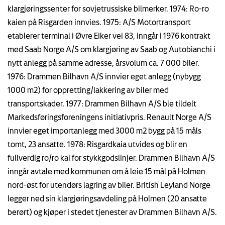
klargjøringssenter for sovjetrussiske bilmerker. 1974: Ro-ro
kaien på Risgarden innvies. 1975: A/S Motortransport
etablerer terminal i Øvre Eiker vei 83, inngår i 1976 kontrakt
med Saab Norge A/S om klargjøring av Saab og Autobianchi i
nytt anlegg på samme adresse, årsvolum ca. 7 000 biler.
1976: Drammen Bilhavn A/S innvier eget anlegg (nybygg
1000 m2) for oppretting/lakkering av biler med
transportskader. 1977: Drammen Bilhavn A/S ble tildelt
Markedsføringsforeningens initiativpris. Renault Norge A/S
innvier eget importanlegg med 3000 m2 bygg på 15 måls
tomt, 23 ansatte. 1978: Risgardkaia utvides og blir en
fullverdig ro/ro kai for stykkgodslinjer. Drammen Bilhavn A/S
inngår avtale med kommunen om å leie 15 mål på Holmen
nord-øst for utendørs lagring av biler. British Leyland Norge
legger ned sin klargjøringsavdeling på Holmen (20 ansatte
berørt) og kjøper i stedet tjenester av Drammen Bilhavn A/S.