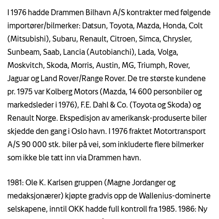
I 1976 hadde Drammen Bilhavn A/S kontrakter med følgende
importører/bilmerker: Datsun, Toyota, Mazda, Honda, Colt
(Mitsubishi), Subaru, Renault, Citroen, Simca, Chrysler,
Sunbeam, Saab, Lancia (Autobianchi), Lada, Volga,
Moskvitch, Skoda, Morris, Austin, MG, Triumph, Rover,
Jaguar og Land Rover/Range Rover. De tre største kundene
pr. 1975 var Kolberg Motors (Mazda, 14 600 personbiler og
markedsleder i 1976), F.E. Dahl & Co. (Toyota og Skoda) og
Renault Norge. Ekspedisjon av amerikansk-produserte biler
skjedde den gang i Oslo havn. I 1976 fraktet Motortransport
A/S 90 000 stk. biler på vei, som inkluderte flere bilmerker
som ikke ble tatt inn via Drammen havn.
1981: Ole K. Karlsen gruppen (Magne Jordanger og
medaksjonærer) kjøpte gradvis opp de Wallenius-dominerte
selskapene, inntil OKK hadde full kontroll fra 1985. 1986: Ny