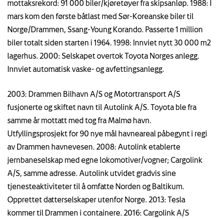
mottaksrekord: 91 000 biler/kjøretøyer fra skipsanløp. 1988: I
mars kom den første båtlast med Sør-Koreanske biler til
Norge/Drammen, Ssang-Young Korando. Passerte 1 million
biler totalt siden starten i 1964. 1998: Innviet nytt 30 000 m2
lagerhus. 2000: Selskapet overtok Toyota Norges anlegg.
Innviet automatisk vaske- og avfettingsanlegg.
2003: Drammen Bilhavn A/S og Motortransport A/S
fusjonerte og skiftet navn til Autolink A/S. Toyota ble fra
samme år mottatt med tog fra Malmø havn.
Utfyllingsprosjekt for 90 nye mål havneareal påbegynt i regi
av Drammen havnevesen. 2008: Autolink etablerte
jernbaneselskap med egne lokomotiver/vogner; Cargolink
A/S, samme adresse. Autolink utvidet gradvis sine
tjenesteaktiviteter til å omfatte Norden og Baltikum.
Opprettet datterselskaper utenfor Norge. 2013: Tesla
kommer til Drammen i containere. 2016: Cargolink A/S