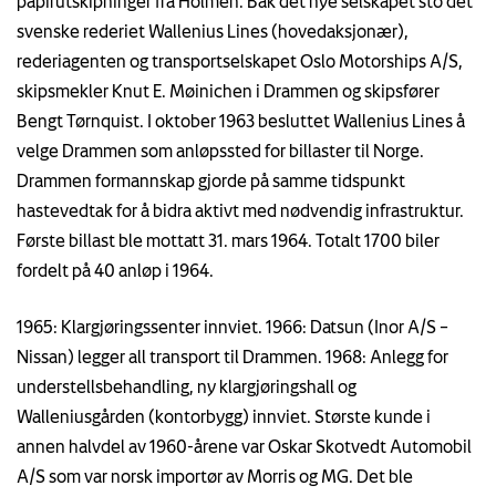
papirutskipninger fra Holmen. Bak det nye selskapet sto det
svenske rederiet Wallenius Lines (hovedaksjonær),
rederiagenten og transportselskapet Oslo Motorships A/S,
skipsmekler Knut E. Møinichen i Drammen og skipsfører
Bengt Tørnquist. I oktober 1963 besluttet Wallenius Lines å
velge Drammen som anløpssted for billaster til Norge.
Drammen formannskap gjorde på samme tidspunkt
hastevedtak for å bidra aktivt med nødvendig infrastruktur.
Første billast ble mottatt 31. mars 1964. Totalt 1700 biler
fordelt på 40 anløp i 1964.
1965: Klargjøringssenter innviet. 1966: Datsun (Inor A/S –
Nissan) legger all transport til Drammen. 1968: Anlegg for
understellsbehandling, ny klargjøringshall og
Walleniusgården (kontorbygg) innviet. Største kunde i
annen halvdel av 1960-årene var Oskar Skotvedt Automobil
A/S som var norsk importør av Morris og MG. Det ble