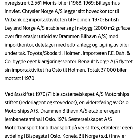
nyregistrert 2.561 Morris-biler i 1968. 1969: Billagerhus
innviet. Chrysler Norge A/S legger sitt hovedkontor til
Vitbank og importaktiviteten til Holmen. 1970: British
Leyland Norge A/S etablerer seg i nybygg (2000 m2 gr.flate
over fire etasjer utleid av Drammen Bilhavn A/S) med
importkontor, delelager med edb-anlegg og lagring av biler
under tak. Toyota/Skoda til Holmen, importøren F.E. Dahl &
Co. bygde eget klargjøringssenter. Renault Norge A/S flyttet
sin importaktivitet fra Oslo til Holmen. Totalt 37 000 biler
mottatt i 1970.
Ved årsskiftet 1970/71 ble søsterselskapet A/S Motorships
stiftet (rederiagent og stevedoor), en videreføring av Oslo
Motorships A/S. Drammen Bilhavn A/S etablerer egen
jernbaneterminal i Oslo. 1971: Søsterselskapet A/S
Motortransport for biltransport på vei stiftes, etablerer egen
avdeling i Bispegata i Oslo. Konela Bil Norge (s.d.) innvier