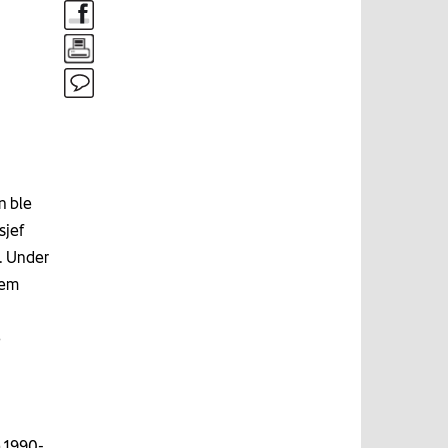
n ble
sjef
. Under
dem
e
 1990-