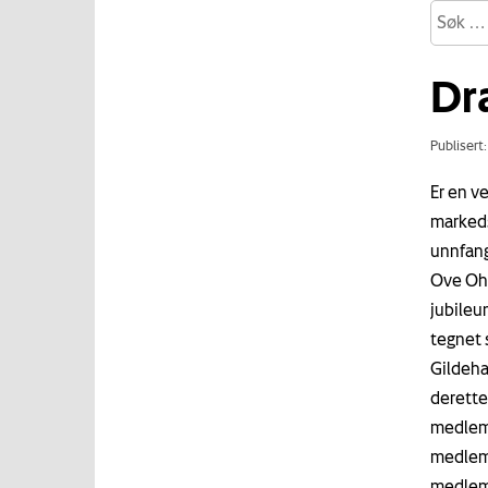
Dr
Publisert
Er en v
markeds
unnfang
Ove Ohr
jubileu
tegnet 
Gildeha
derette
medlemm
medlems
medlemm