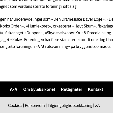
gnet som verdens største forening i sitt slag.
gen har underavdelinger som «Den Drafnesiske Bayer Loge», «D
Korks Orden», «Humlekoret», orkesteret «Høyt Skum», fiskarlag
», fiskarlaget «Duppen», «Skydeselskabet Krut & Porcelain» og
laget «Kula». Foreningen har flere stamsteder rundt omkring i lan
rangerte foreningen «VM i ølsvømming» på bryggeriets område.
A-Å
Om byleksikonet
Rettigheter
Kontakt
Cookies
|
Personvern
|
Tilgjengelighetserklæring
|
A
A