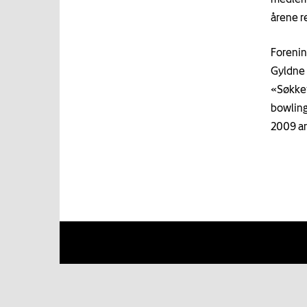
årene re
Forenin
Gyldne 
«Søkket
bowling
2009 ar