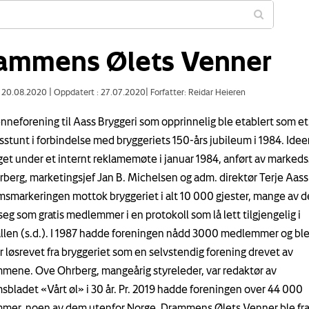
ammens Ølets Venner
: 20.08.2020
|
Oppdatert : 27.07.2020
|
Forfatter: Reidar Heieren
enneforening til Aass Bryggeri som opprinnelig ble etablert som et
stunt i forbindelse med bryggeriets 150-års jubileum i 1984. Idee
et under et internt reklamemøte i januar 1984, anført av markeds
berg, marketingsjef Jan B. Michelsen og adm. direktør Terje Aass
msmarkeringen mottok bryggeriet i alt 10 000 gjester, mange av 
seg som gratis medlemmer i en protokoll som lå lett tilgjengelig i
llen (s.d.). I 1987 hadde foreningen nådd 3000 medlemmer og bl
r løsrevet fra bryggeriet som en selvstendig forening drevet av
ene. Ove Ohrberg, mangeårig styreleder, var redaktør av
bladet «Vårt øl» i 30 år. Pr. 2019 hadde foreningen over 44 000
er, noen av dem utenfor Norge. Drammens Ølets Venner ble fra