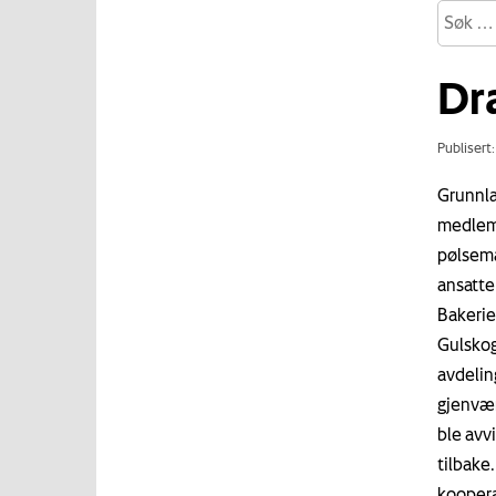
Dr
Publisert
Grunnla
medlemm
pølsema
ansatte
Bakerie
Gulskog
avdelin
gjenvær
ble avv
tilbake
kooper