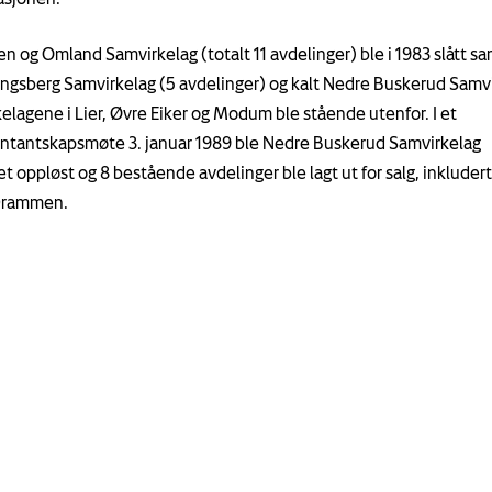
 og Omland Samvirkelag (totalt 11 avdelinger) ble i 1983 slått 
gsberg Samvirkelag (5 avdelinger) og kalt Nedre Buskerud Samvi
elagene i Lier, Øvre Eiker og Modum ble stående utenfor. I et
ntantskapsmøte 3. januar 1989 ble Nedre Buskerud Samvirkelag
et oppløst og 8 bestående avdelinger ble lagt ut for salg, inkluder
 Drammen.