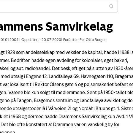
ammens Samvirkelag
: 01.01.2004
|
Oppdatert : 20.07.2020
|
Forfatter: Per Otto Borgen
gt 1929 som andelsselskap med vekslende kapital, hadde i 1938 ia
er. Bedriften hadde egen avdeling for kolonialer, eget bakeri,
keri og aut. radiohandel. Det beskjeftiget på slutten av 1930-åre
 med utsalg i Engene 12, Landfalløya 69, Havnegaten 110, Bragerh
t var lokalisert til Rektor Olsens gate 4 og pølsemakeriet befant s
en. Varene ble kun solgt til medlemmene. Sent på 1950-tallet bl
gene på Tangen, Bragernes sentrum og Landfalløya avviklet og de
ende utsalgssteder lå i Vårveien 21 og Nordahl Bruuns gt. 1. Sist
iklet i 1968 og dermed hadde Drammens Samvirkelag kun Avd. 1 V
. Det ble ofte konstatert at Drammen var en vanskelig by for
asjonen.