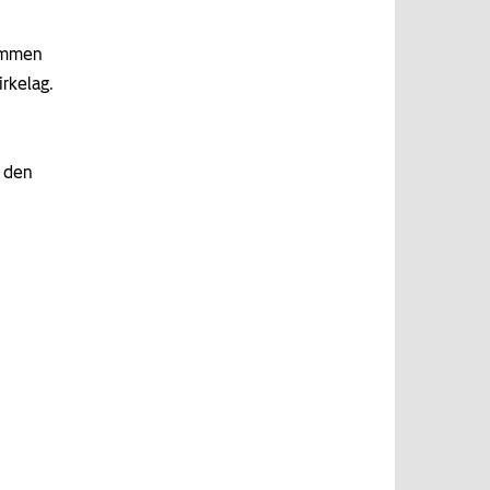
sammen
rkelag.
t den