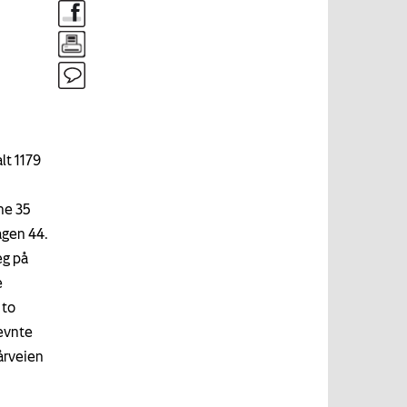
lt 1179
ne 35
agen 44.
eg på
e
 to
nevnte
årveien