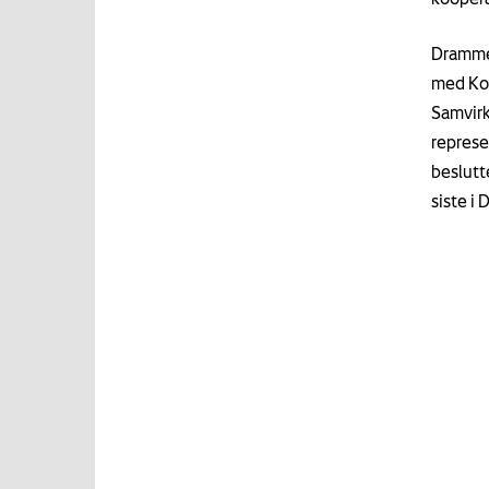
Drammen
med Kon
Samvirk
represe
beslutt
siste i