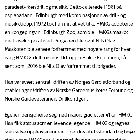
paradestyrker/drill og musikk. Deltok allerede i 1961 på
esplanadaen i Edinburgh med kombinasjonen av drill- og
musikktropp. I 1972 tok han initiativet til at HMKG adopterte
en kongepingvin i Edinburgh Zoo, som ble HMKGs maskot
med visekorporal grad. Pingvinen ble døpt Nils Olav.
Maskoten ble senere forfremmet med høyere rang for hver
gang HMKGs drill- og musikktropp besøkte Edinburgh, så
sent som i 2016 ble Nils Olav forfremmet til brigader.
Han var svært sentral i driften av Norges Gardistforbund og i
etableringen/driften av Norske Gardemusikeres Forbund og
Norske Gardeveteraners Drillkontigent.
Egelien pensjonerte seg med majors grad etter 41 år i HMKG.
Han fikk status som en levende legende i HMKG og regnes
som selve opphavsmannen til den kvalitetsstandard og høye
status som HMKGs drill- og musikktropp har opparbeidet