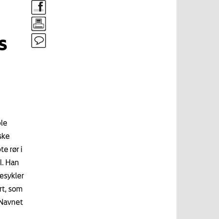
s
ble
ske
e rør i
l. Han
resykler
rt, som
 Navnet