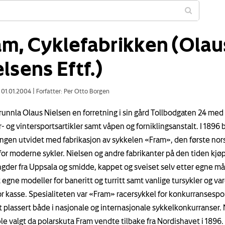
am, Cyklefabrikken (Olau
lsens Eftf.)
: 01.01.2004
|
Forfatter: Per Otto Borgen
grunnla Olaus Nielsen en forretning i sin gård Tollbodgaten 24 med
 og vintersportsartikler samt våpen og forniklingsanstalt. I 1896 
ingen utvidet med fabrikasjon av sykkelen «Fram», den første nor
for moderne sykler. Nielsen og andre fabrikanter på den tiden kjøpt
ngder fra Uppsala og smidde, kappet og sveiset selv etter egne må
 egne modeller for baneritt og turritt samt vanlige tursykler og va
r kasse. Spesialiteten var «Fram» racersykkel for konkurransespo
t plassert både i nasjonale og internasjonale sykkelkonkurranser.
e valgt da polarskuta Fram vendte tilbake fra Nordishavet i 1896.