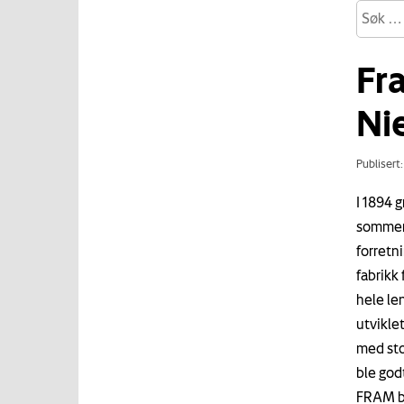
Fr
Nie
Publisert
I 1894 
sommer-
forretn
fabrikk 
hele le
utviklet
med sto
ble god
FRAM bl