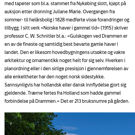
med tapeter som bl.a. stammet fra Nykøbing slott, kjøpt på
auksjon etter dronning Juliane Marie. Overgangen fra
sommer- til helårsbolig i 1828 medførte visse forandringer og
tilbygg. I sitt verk «Norske haver i gammel tid» (1915) skriver
professor C. W. Schnitler bl.a.: «Gulskogen ved Drammen er
en av de fineste og samtidig best bevarte gamle haver i
landet. Den er likesom hovedbygningens utsøkte og vakre
arkitektur og ornamentikk noget helt for sig selv. Hverken i
planordning eller i den sirlige presisjon i gjennemførelsen av
alle enkeltheter har den noget norsk sidestykke.
Sannsynligvis har hollandsk eller dansk innflydelse gjort sig
gjeldende. Trærne førtes fra Holland som hadde gammel
forbindelse på Drammen.» Det er 213 bruksnumre på gården.