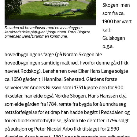
Skogen, men
som fra ca.
1900 har vært
Fasaden på hovedhuset med en av anleggets
kalt
karakteristiske påfugler i forgrunnen. Foto: Birgitte
Simensen Berg/Drammen kommune.
Gulskogen
p.g.a.
hovedbygningens farge (på Nordre Skogen ble
hovedbygningen samtidig malt rød, hvorfor denne gård fikk
navnet Rødskog). Lensherren over Eiker Hans Lange solgte
ca. 1650 gården til Hannibal Sehested. Gårdens første
selveier var Anders Nilssøn som i 1751 kjøpte den for 900
riksdaler, han eide også Nordre Skogen. Hans Hanssøn d.y.,
som eide gården fra 1784, rømte fra bygda for å unndra seg
rettsforfølgelse for et drap han hadde begått i Rødsdalen og
for en blodskamforbrytelse, gården ble deretter i 1794 solgt
på auksjon og Peter Nicolai Arbo fikk tilslaget for 2.990
riksdaler. Arbo bygget i 1804 den nåværende hovedbygning,