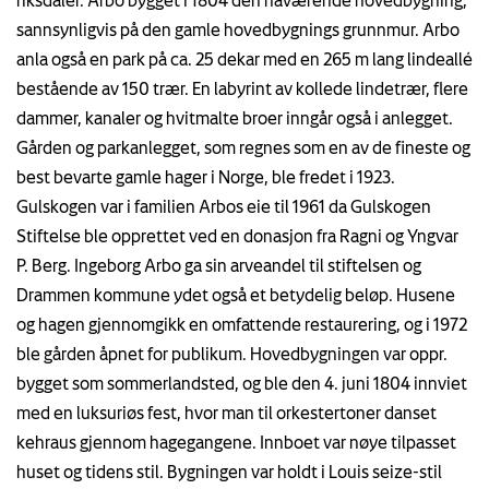
sannsynligvis på den gamle hovedbygnings grunnmur. Arbo
anla også en park på ca. 25 dekar med en 265 m lang lindeallé
bestående av 150 trær. En labyrint av kollede lindetrær, flere
dammer, kanaler og hvitmalte broer inngår også i anlegget.
Gården og parkanlegget, som regnes som en av de fineste og
best bevarte gamle hager i Norge, ble fredet i 1923.
Gulskogen var i familien Arbos eie til 1961 da Gulskogen
Stiftelse ble opprettet ved en donasjon fra Ragni og Yngvar
P. Berg. Ingeborg Arbo ga sin arveandel til stiftelsen og
Drammen kommune ydet også et betydelig beløp. Husene
og hagen gjennomgikk en omfattende restaurering, og i 1972
ble gården åpnet for publikum. Hovedbygningen var oppr.
bygget som sommerlandsted, og ble den 4. juni 1804 innviet
med en luksuriøs fest, hvor man til orkestertoner danset
kehraus gjennom hagegangene. Innboet var nøye tilpasset
huset og tidens stil. Bygningen var holdt i Louis seize-stil