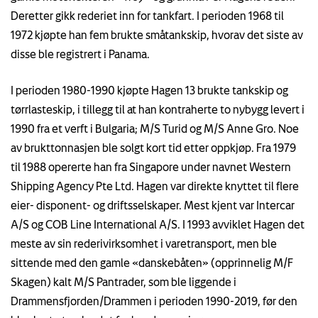
Deretter gikk rederiet inn for tankfart. I perioden 1968 til
1972 kjøpte han fem brukte småtankskip, hvorav det siste av
disse ble registrert i Panama.
I perioden 1980-1990 kjøpte Hagen 13 brukte tankskip og
tørrlasteskip, i tillegg til at han kontraherte to nybygg levert i
1990 fra et verft i Bulgaria; M/S Turid og M/S Anne Gro. Noe
av brukttonnasjen ble solgt kort tid etter oppkjøp. Fra 1979
til 1988 opererte han fra Singapore under navnet Western
Shipping Agency Pte Ltd. Hagen var direkte knyttet til flere
eier- disponent- og driftsselskaper. Mest kjent var Intercar
A/S og COB Line International A/S. I 1993 avviklet Hagen det
meste av sin rederivirksomhet i varetransport, men ble
sittende med den gamle «danskebåten» (opprinnelig M/F
Skagen) kalt M/S Pantrader, som ble liggende i
Drammensfjorden/Drammen i perioden 1990-2019, før den