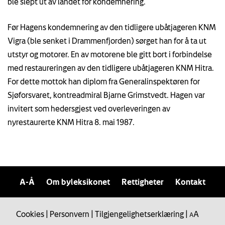
ble slept ut av landet for kondemnering.
Før Hagens kondemnering av den tidligere ubåtjageren KNM
Vigra (ble senket i Drammenfjorden) sørget han for å ta ut
utstyr og motorer. En av motorene ble gitt bort i forbindelse
med restaureringen av den tidligere ubåtjageren KNM Hitra.
For dette mottok han diplom fra Generalinspektøren for
Sjøforsvaret, kontreadmiral Bjarne Grimstvedt. Hagen var
invitert som hedersgjest ved overleveringen av
nyrestaurerte KNM Hitra 8. mai 1987.
A-Å
Om byleksikonet
Rettigheter
Kontakt
Cookies
|
Personvern
|
Tilgjengelighetserklæring
|
A
A