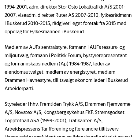
1994-2001, adm. direktør Stor Oslo Lokaltrafikk A/S 2001-
2007, viseadm. direktør Ruter AS 2007-2010, fylkesrådmann
i Buskerud 2010-2015, rådgiver i eget foretak fra 2015 med
oppdrag for Fylkesmannen i Buskerud.
Medlem av AUFs sentralstyre, formann i AUFs ressurs- og
miljøutvalg, formann i Politisk Forum, bystyrerepresentant
og formannskapsmedlem (Ap) 1984-1987, leder av
eiendomsutvalget, medlem av energistyret, medlem
Drammen Havnestyre, tillitsvalgt økonomileder i Buskerud
Arbeiderparti.
Styreleder i hhv. Fremtiden Trykk A/S, Drammen Fjernvarme
A/S, Novatex A/S, Kongsberg sykehus FKF, Strømsgodset
Toppfotball ASA (1999-2001), Trafikanten A/S,
Arbeidspressens Tarifforening og flere andre tillitsverv.
Hannevold er også kjent som en lidenskapelig gitarist og var i