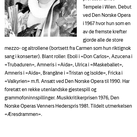
Tempele i Wien. Debut
ved Den Norske Opera
i 1967 hvor hun som en
av de fremste krefter
gjorde alle de store
mezzo- og altrollene (bortsett fra Carmen som hun riktignok
sang i konserter). Blant roller: Eboli i «Don Carlos», Azucena i
«Trubaduren», Amneris i «Aida», Ulrica i «Maskeballet»,
Amneris i «Aida», Brangäne i «Tristan og lsolde», Fricka i
«Valkyrien» m.fl. Ansatt ved Den Norske Opera til 1990. Har
foretatt en rekke utenlandske gjestespill og
grammofoninnspillinger. Musikkritikerprisen 1976, Den
Norske Operas Venners Hederspris 1981. Tildelt utmerkelsen
«Æresdrammen».