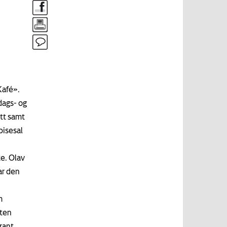
Kafé».
dags- og
tt samt
pisesal
te. Olav
ar den
m
sten
rant