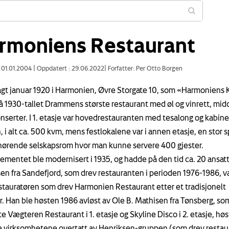
rmoniens Restaurant
: 01.01.2004
|
Oppdatert : 29.06.2022
|
Forfatter: Per Otto Borgen
gt januar 1920 i Harmonien, Øvre Storgate 10, som «Harmoniens 
på 1930-tallet Drammens største restaurant med øl­ og vinrett, mid
nserter. I 1. etasje var hovedrestauranten med tesalong og kabine
 i alt ca. 500 kvm, mens festlokalene var i annen etasje, en stor s
hørende selskapsrom hvor man kunne servere 400 gjester.
sementet ble modernisert i 1935, og hadde på den tid ca. 20 ansat
en fra Sandefjord, som drev restauranten i perioden 1976-1986, v
estauratøren som drev Harmonien Restaurant etter et tradisjonelt
. Han ble høsten 1986 avløst av Ole B. Mathisen fra Tønsberg, so
te Vægteren Restaurant i 1. etasje og Skyline Disco i 2. etasje, hø
e virksomhetene overtatt av Henriksen-gruppen (som drev restau