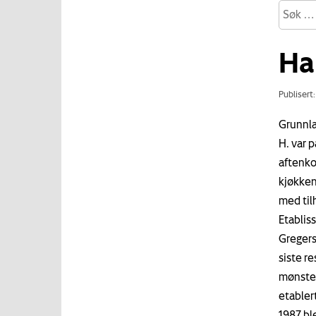
Ha
Publisert
Grunnla
H. var 
aftenko
kjøkken,
med til
Etablis
Gregers
siste r
mønster
etabler
1987 bl