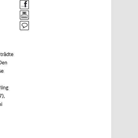
 trådte
 Den
se
ling
7),
ni