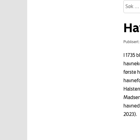
Ha
Publisert
I 1735 
havneko
første 
havnefo
Halsten
Madsen 
havnedi
2023).