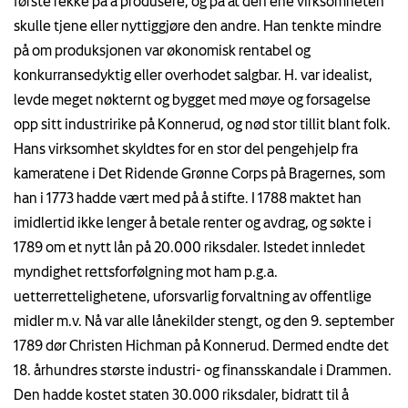
første rekke på å produsere, og på at den ene virksomheten
skulle tjene eller nyttiggjøre den andre. Han tenkte mindre
på om produksjonen var økonomisk rentabel og
konkurransedyktig eller overhodet salgbar. H. var idealist,
levde meget nøkternt og bygget med møye og forsagelse
opp sitt industririke på Konnerud, og nød stor tillit blant folk.
Hans virksomhet skyldtes for en stor del pengehjelp fra
kameratene i Det Ridende Grønne Corps på Bragernes, som
han i 1773 hadde vært med på å stifte. I 1788 maktet han
imidlertid ikke lenger å betale renter og avdrag, og søkte i
1789 om et nytt lån på 20.000 riksdaler. Istedet innledet
myndighet rettsforfølgning mot ham p.g.a.
uetterrettelighetene, uforsvarlig forvaltning av offentlige
midler m.v. Nå var alle lånekilder stengt, og den 9. september
1789 dør Christen Hichman på Konnerud. Dermed endte det
18. århundres største industri- og finansskandale i Drammen.
Den hadde kostet staten 30.000 riksdaler, bidratt til å