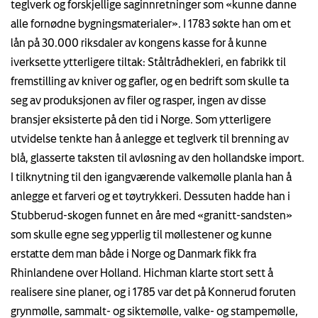
teglverk og forskjellige saginnretninger som «kunne danne
alle fornødne bygningsmaterialer». I 1783 søkte han om et
lån på 30.000 riksdaler av kongens kasse for å kunne
iverksette ytterligere tiltak: Ståltrådhekleri, en fabrikk til
fremstilling av kniver og gafler, og en bedrift som skulle ta
seg av produksjonen av filer og rasper, ingen av disse
bransjer eksisterte på den tid i Norge. Som ytterligere
utvidelse tenkte han å anlegge et teglverk til brenning av
blå, glasserte taksten til avløsning av den hollandske import.
I tilknytning til den igangværende valkemølle planla han å
anlegge et farveri og et tøytrykkeri. Dessuten hadde han i
Stubberud-skogen funnet en åre med «granitt-sandsten»
som skulle egne seg ypperlig til møllestener og kunne
erstatte dem man både i Norge og Danmark fikk fra
Rhinlandene over Holland. Hichman klarte stort sett å
realisere sine planer, og i 1785 var det på Konnerud foruten
grynmølle, sammalt- og siktemølle, valke- og stampemølle,