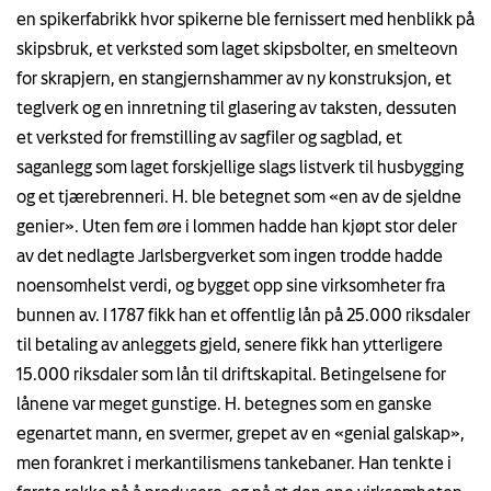
en spikerfabrikk hvor spikerne ble fernissert med henblikk på
skipsbruk, et verksted som laget skipsbolter, en smelteovn
for skrapjern, en stangjernshammer av ny konstruksjon, et
teglverk og en innretning til glasering av taksten, dessuten
et verksted for fremstilling av sagfiler og sagblad, et
saganlegg som laget forskjellige slags listverk til husbygging
og et tjærebrenneri. H. ble betegnet som «en av de sjeldne
genier». Uten fem øre i lommen hadde han kjøpt stor deler
av det nedlagte Jarlsbergverket som ingen trodde hadde
noensomhelst verdi, og bygget opp sine virksomheter fra
bunnen av. I 1787 fikk han et offentlig lån på 25.000 riksdaler
til betaling av anleggets gjeld, senere fikk han ytterligere
15.000 riksdaler som lån til driftskapital. Betingelsene for
lånene var meget gunstige. H. betegnes som en ganske
egenartet mann, en svermer, grepet av en «genial galskap»,
men forankret i merkantilismens tankebaner. Han tenkte i