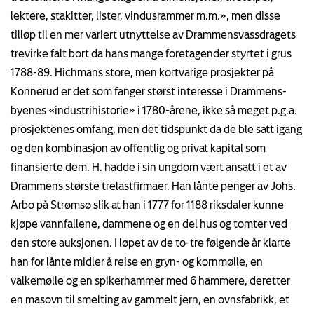
lektere, stakitter, lister, vindusrammer m.m.», men disse
tilløp til en mer variert utnyttelse av Drammensvassdragets
trevirke falt bort da hans mange foretagender styrtet i grus
1788-89. Hichmans store, men kortvarige prosjekter på
Konnerud er det som fanger størst interesse i Drammens-
byenes «industrihistorie» i 1780-årene, ikke så meget p.g.a.
prosjektenes omfang, men det tidspunkt da de ble satt igang
og den kombinasjon av offentlig og privat kapital som
finansierte dem. H. hadde i sin ungdom vært ansatt i et av
Drammens største trelastfirmaer. Han lånte penger av Johs.
Arbo på Strømsø slik at han i 1777 for 1188 riksdaler kunne
kjøpe vannfallene, dammene og en del hus og tomter ved
den store auksjonen. I løpet av de to-tre følgende år klarte
han for lånte midler å reise en gryn- og kornmølle, en
valkemølle og en spikerhammer med 6 hammere, deretter
en masovn til smelting av gammelt jern, en ovnsfabrikk, et