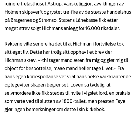
ruinere trelasthuset Astrup, vanskeliggjort avviklingen av
Holmen skipsverft og rystet tre-fire av de største handelshus
på Bragernes og Strømsø. Statens Lånekasse fikk etter
meget strev solgt Hichmans anlegg for 16.000 riksdaler.
Ryktene ville senere ha det til at Hichman i fortvilelse tok
sitt eget liv. Dette har trolig sitt opphav i et brev der
Hichman skrev: «-thi tager mand æren fra mig og giør mig til
object for bespottelse, maae mand heller tage Livet.» Fra
hans egen korrespodanse vet vi at hans helse var skrantende
og legevitenskapen begrenset. Loven sa tydelig, at
selvmordere ikke fikk stedes til hvile i vigslet jord, en praksis
som varte ved til slutten av 1800-tallet, men presten Faye
gjør ingen bemerkninger om dette i sin kirkebok.