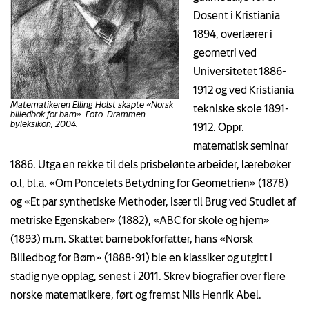
Dosent i Kristiania
1894, overlærer i
geometri ved
Universitetet 1886-
1912 og ved Kristiania
Matematikeren Elling Holst skapte «Norsk
tekniske skole 1891-
billedbok for barn». Foto: Drammen
byleksikon, 2004.
1912. Oppr.
matematisk seminar
1886. Utga en rekke til dels prisbelønte arbeider, lærebøker
o.l, bl.a. «Om Poncelets Betydning for Geometrien» (1878)
og «Et par synthetiske Methoder, især til Brug ved Studiet af
metriske Egenskaber» (1882), «ABC for skole og hjem»
(1893) m.m. Skattet barnebokforfatter, hans «Norsk
Billedbog for Børn» (1888-91) ble en klassiker og utgitt i
stadig nye opplag, senest i 2011. Skrev biografier over flere
norske matematikere, ført og fremst Nils Henrik Abel.