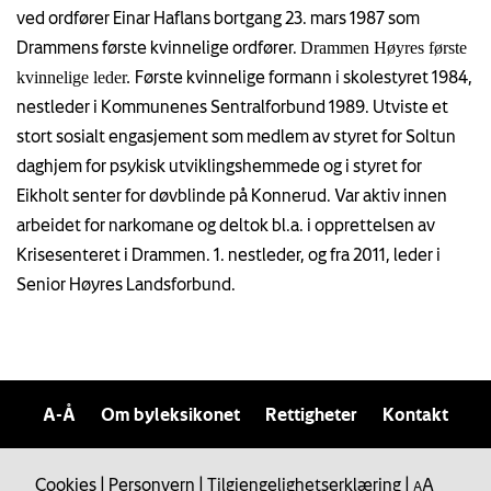
ved ordfører Einar Haflans bortgang 23. mars 1987 som
Drammens første kvinnelige ordfører.
Drammen Høyres første
Første kvinnelige formann i skolestyret 1984,
kvinnelige leder.
nestleder i Kommunenes Sentralforbund 1989. Utviste et
stort sosialt engasjement som medlem av styret for Soltun
daghjem for psykisk utviklingshemmede og i styret for
Eikholt senter for døvblinde på Konnerud. Var aktiv innen
arbeidet for narkomane og deltok bl.a. i opprettelsen av
Krisesenteret i Drammen. 1. nestleder, og fra 2011, leder i
Senior Høyres Landsforbund.
A-Å
Om byleksikonet
Rettigheter
Kontakt
Cookies
|
Personvern
|
Tilgjengelighetserklæring
|
A
A