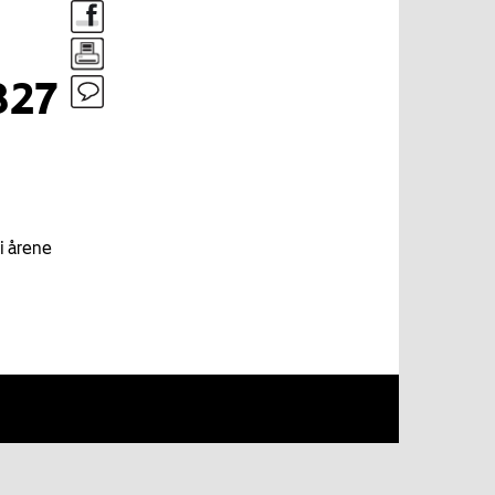
827
i årene