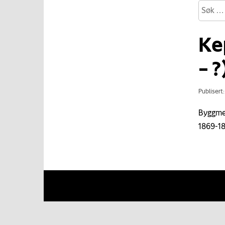
Ke
– ?
Publisert
Byggmes
1869-1