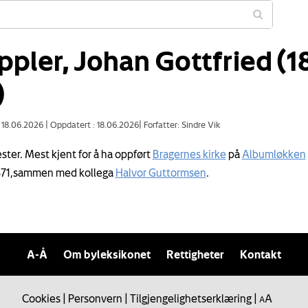
ppler, Johan Gottfried (1
)
: 18.06.2026
|
Oppdatert : 18.06.2026
|
Forfatter: Sindre Vik
ter. Mest kjent for å ha oppført
Bragernes kirke
på
Albumløkken
871,sammen med kollega
Halvor Guttormsen
.
A-Å
Om byleksikonet
Rettigheter
Kontakt
Cookies
|
Personvern
|
Tilgjengelighetserklæring
|
A
A