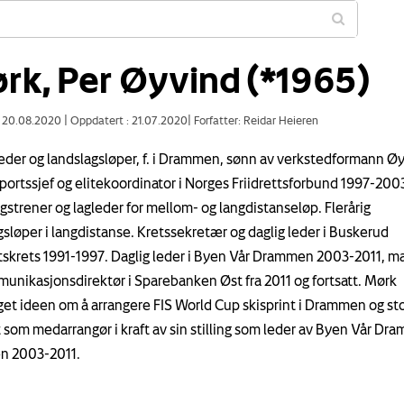
rk, Per Øyvind (*1965)
: 20.08.2020
|
Oppdatert : 21.07.2020
|
Forfatter: Reidar Heieren
leder og landslagsløper, f. i Drammen, sønn av verkstedformann Ø
portssjef og elitekoordinator i Norges Friidrettsforbund 1997-200
gstrener og lagleder for mellom- og langdistanseløp. Flerårig
gsløper i langdistanse. Kretssekretær og daglig leder i Buskerud
ttskrets 1991-1997. Daglig leder i Byen Vår Drammen 2003-2011, m
unikasjonsdirektør i Sparebanken Øst fra 2011 og fortsatt. Mørk
et ideen om å arrangere FIS World Cup skisprint i Drammen og st
t som medarrangør i kraft av sin stilling som leder av Byen Vår Dr
n 2003-2011.