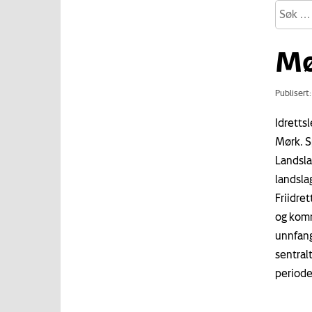
Mø
Publisert
Idretts
Mørk. S
Landsla
landsla
Friidre
og komm
unnfang
sentral
periode