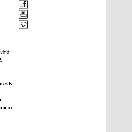
yvind
3.
arkeds-
o
ammen i