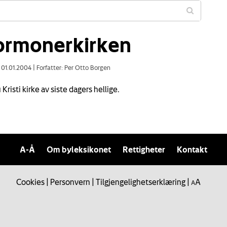
rmonerkirken
: 01.01.2004
|
Forfatter: Per Otto Borgen
 Kristi kirke av siste dagers hellige.
A-Å
Om byleksikonet
Rettigheter
Kontakt
Cookies
|
Personvern
|
Tilgjengelighetserklæring
|
A
A