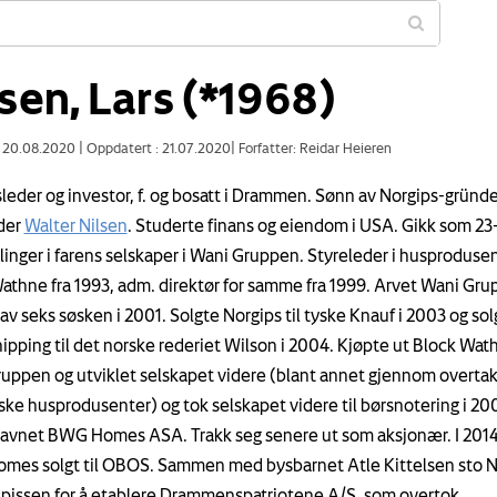
sen, Lars (*1968)
: 20.08.2020
|
Oppdatert : 21.07.2020
|
Forfatter: Reidar Heieren
sleder og investor, f. og bosatt i Drammen. Sønn av Norgips-gründe
der
Walter Nilsen
. Studerte finans og eiendom i USA. Gikk som 23
illinger i farens selskaper i Wani Gruppen. Styreleder i husproduse
athne fra 1993, adm. direktør for samme fra 1999. Arvet Wani Gr
av seks søsken i 2001. Solgte Norgips til tyske Knauf i 2003 og sol
ipping til det norske rederiet Wilson i 2004. Kjøpte ut Block Wath
uppen og utviklet selskapet videre (blant annet gjennom overtak
ske husprodusenter) og tok selskapet videre til børsnotering i 20
avnet BWG Homes ASA. Trakk seg senere ut som aksjonær. I 2014
es solgt til OBOS. Sammen med bysbarnet Atle Kittelsen sto Ni
spissen for å etablere Drammenspatriotene A/S, som overtok