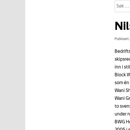
Nil
Publisert
Bedrift
skipsre
inn i st
Block W
som én 
Wani Sh
Wani Gr
to sven
under n
BWG Hom
2005 i 