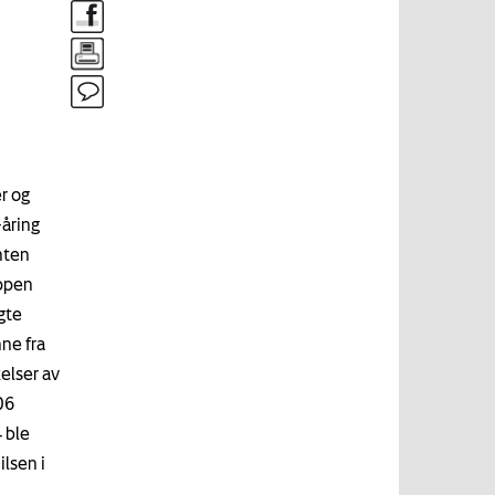
r og
-åring
nten
uppen
gte
ne fra
elser av
06
 ble
lsen i