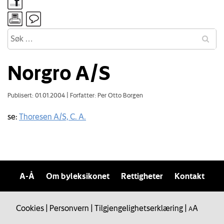
Norgro A/S
Publisert: 01.01.2004
|
Forfatter: Per Otto Borgen
se:
Thoresen A/S, C. A.
A-Å
Om byleksikonet
Rettigheter
Kontakt
Cookies
|
Personvern
|
Tilgjengelighetserklæring
|
A
A