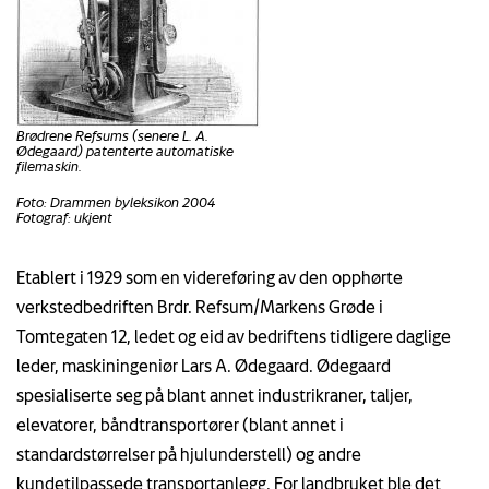
Brødrene Refsums (senere L. A.
Ødegaard) patenterte automatiske
filemaskin.
Foto: Drammen byleksikon 2004
Fotograf: ukjent
Etablert i 1929 som en videreføring av den opphørte
verkstedbedriften Brdr. Refsum/Markens Grøde i
Tomtegaten 12, ledet og eid av bedriftens tidligere daglige
leder, maskiningeniør Lars A. Ødegaard. Ødegaard
spesialiserte seg på blant annet industrikraner, taljer,
elevatorer, båndtransportører (blant annet i
standardstørrelser på hjulunderstell) og andre
kundetilpassede transportanlegg. For landbruket ble det