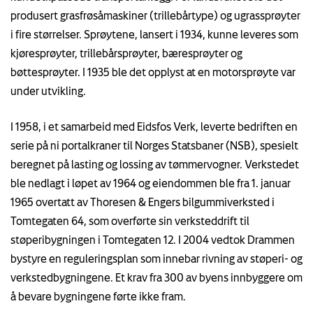
produsert grasfrøsåmaskiner (trillebårtype) og ugrassprøyter
i fire størrelser. Sprøytene, lansert i 1934, kunne leveres som
kjøresprøyter, trillebårsprøyter, bæresprøyter og
bøttesprøyter. I 1935 ble det opplyst at en motorsprøyte var
under utvikling.
I 1958, i et samarbeid med Eidsfos Verk, leverte bedriften en
serie på ni portalkraner til Norges Statsbaner (NSB), spesielt
beregnet på lasting og lossing av tømmervogner. Verkstedet
ble nedlagt i løpet av 1964 og eiendommen ble fra 1. januar
1965 overtatt av Thoresen & Engers bilgummiverksted i
Tomtegaten 64, som overførte sin verksteddrift til
støperibygningen i Tomtegaten 12. I 2004 vedtok Drammen
bystyre en reguleringsplan som innebar rivning av støperi- og
verkstedbygningene. Et krav fra 300 av byens innbyggere om
å bevare bygningene førte ikke fram.