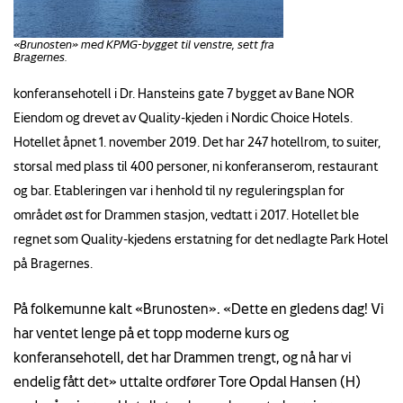
«Brunosten» med KPMG-bygget til venstre, sett fra
Bragernes.
konferansehotell i Dr. Hansteins gate 7 bygget av Bane NOR
Eiendom og drevet av Quality-kjeden i Nordic Choice Hotels.
Hotellet åpnet 1. november 2019. Det har 247 hotellrom, to suiter,
storsal med plass til 400 personer, ni konferanserom, restaurant
og bar. Etableringen var i henhold til ny reguleringsplan for
området øst for Drammen stasjon, vedtatt i 2017. Hotellet ble
regnet som Quality-kjedens erstatning for det nedlagte Park Hotel
på Bragernes.
På folkemunne kalt «Brunosten». «Dette en gledens dag! Vi
har ventet lenge på et topp moderne kurs og
konferansehotell, det har Drammen trengt, og nå har vi
endelig fått det» uttalte ordfører Tore Opdal Hansen (H)