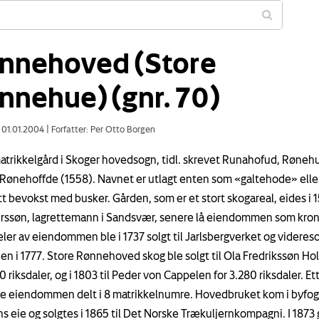
nnehoved (Store
nnehue) (gnr. 70)
: 01.01.2004
|
Forfatter: Per Otto Borgen
atrikkelgård i Skoger hovedsogn, tidl. skrevet Runahofud, Røne
 Rønehoffde (1558). Navnet er utlagt enten som «galtehode» elle
att bevokst med busker. Gården, som er et stort skogareal, eides i 
erssøn, lagrettemann i Sandsvær, senere lå eiendommen som kron
ler av eiendommen ble i 1737 solgt til Jarlsbergverket og videreso
en i 1777. Store Rønnehoved skog ble solgt til Ola Fredrikssøn Holt
0 riksdaler, og i 1803 til Peder von Cappelen for 3.280 riksdaler. Et
le eiendommen delt i 8 matrikkelnumre. Hovedbruket kom i byfo
s eie og solgtes i 1865 til Det Norske Trækuljernkompagni. I 1873 