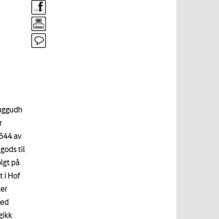
huggudh
r
1544 av
gods til
lgt på
 i Hof
ter
ged
gikk