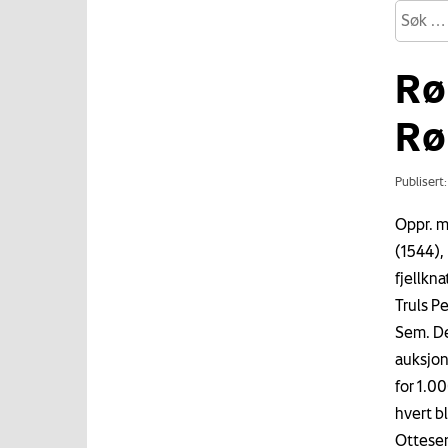
Rø
Rø
Publisert
Oppr. m
(1544),
fjellkn
Truls P
Sem. De
auksjon
for 1.00
hvert b
Ottesen