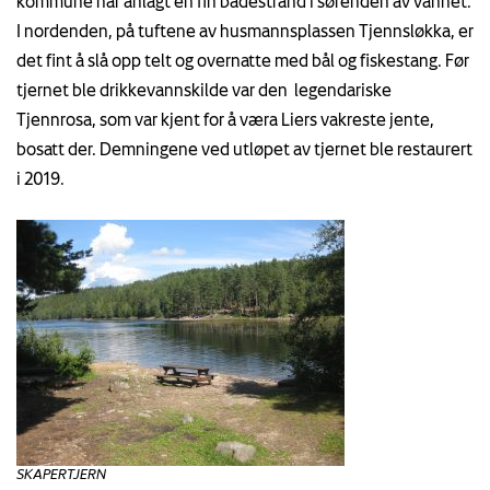
kommune har anlagt en fin badestrand i sørenden av vannet.
I nordenden, på tuftene av husmannsplassen Tjennsløkka, er
det fint å slå opp telt og overnatte med bål og fiskestang. Før
tjernet ble drikkevannskilde var den legendariske
Tjennrosa, som var kjent for å væra Liers vakreste jente,
bosatt der. Demningene ved utløpet av tjernet ble restaurert
i 2019.
SKAPERTJERN