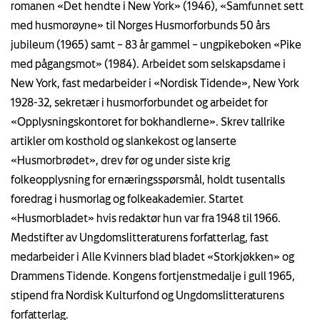
romanen «Det hendte i New York» (1946), «Samfunnet sett
med husmorøyne» til Norges Husmorforbunds 50 års
jubileum (1965) samt – 83 år gammel – ungpikeboken «Pike
med pågangsmot» (1984). Arbeidet som selskapsdame i
New York, fast medarbeider i «Nordisk Tidende», New York
1928-32, sekretær i husmorforbundet og arbeidet for
«Opplysningskontoret for bokhandlerne». Skrev tallrike
artikler om kosthold og slankekost og lanserte
«Husmorbrødet», drev før og under siste krig
folkeopplysning for ernæringsspørsmål, holdt tusentalls
foredrag i husmorlag og folkeakademier. Startet
«Husmorbladet» hvis redaktør hun var fra 1948 til 1966.
Medstifter av Ungdomslitteraturens forfatterlag, fast
medarbeider i Alle Kvinners blad bladet «Storkjøkken» og
Drammens Tidende. Kongens fortjenstmedalje i gull 1965,
stipend fra Nordisk Kulturfond og Ungdomslitteraturens
forfatterlag.