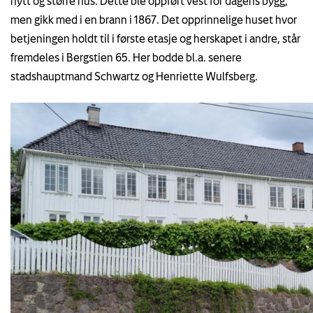
nytt og større hus. Dette ble oppført vest for dagens bygg,
men gikk med i en brann i 1867. Det opprinnelige huset hvor
betjeningen holdt til i første etasje og herskapet i andre, står
fremdeles i Bergstien 65. Her bodde bl.a. senere
stadshauptmand Schwartz og Henriette Wulfsberg.