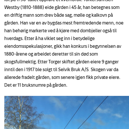
Westby (1810-1888) eide gården i 45 år, han betegnes som
en driftig mann som drev både sag, mølle og kalkovn på
gården. Han var en av bygdas mest fremtredende menn, noe
han behørig markerte ved å kjøre med dombjeller også til
hverdags. Etter å ha viklet seg inn i betydelige
eiendomsspekulasjoner, gikk han konkurs i begynnelsen av
1880-årene og arbeidet deretter til sin død som
skogsfullmektig. Etter Torger skiftet gården eiere 9 ganger
inntil den i 1917 ble solgt til Selvik Bruk A/S
.
Skogen var da
allerede fradelt gården, som senere igjen fikk private eiere.
Det er 11 bruksnumre på gården.