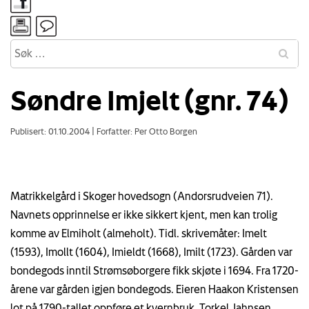
Søndre Imjelt (gnr. 74)
Publisert: 01.10.2004
|
Forfatter: Per Otto Borgen
Matrikkelgård i Skoger hovedsogn (Andorsrudveien 71).
Navnets opprinnelse er ikke sikkert kjent, men kan trolig
komme av Elmiholt (almeholt). Tidl. skrivemåter: Imelt
(1593), Imollt (1604), Imieldt (1668), Imilt (1723). Gården var
bondegods inntil Strømsøborgere fikk skjøte i 1694. Fra 1720-
årene var gården igjen bondegods. Eieren Haakon Kristensen
lot på 1790-tallet oppføre et kvernbruk. Torkel Jahnsen