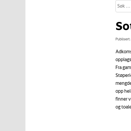
So
Publisert
Adkomst
opplags
Fra gam
Støperi
mengder
opp hel
finner 
og toale