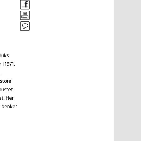
ruks
 i 1971.
.
 store
rustet
et. Her
d benker