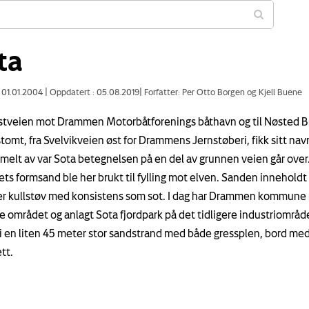
ta
: 01.01.2004
|
Oppdatert : 05.08.2019
|
Forfatter: Per Otto Borgen og Kjell Buene
veien mot Drammen Motorbåtforenings båthavn og til Nøsted B
tomt, fra Svelvikveien øst for Drammens Jernstøberi, fikk sitt navn
melt av var Sota betegnelsen på en del av grunnen veien går over
ets formsand ble her brukt til fylling mot elven. Sanden inneholdt
 kullstøv med konsistens som sot. I dag har Drammen kommune 
e området og anlagt Sota fjordpark på det tidligere industriområd
vi en liten 45 meter stor sandstrand med både gressplen, bord me
tt.